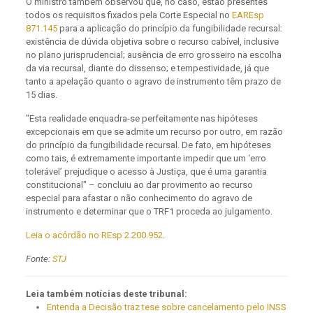
O ministro também observou que, no caso, estão presentes
todos os requisitos fixados pela Corte Especial no
EAREsp
871.145
para a aplicação do princípio da fungibilidade recursal:
existência de dúvida objetiva sobre o recurso cabível, inclusive
no plano jurisprudencial; ausência de erro grosseiro na escolha
da via recursal, diante do dissenso; e tempestividade, já que
tanto a apelação quanto o agravo de instrumento têm prazo de
15 dias.
"Esta realidade enquadra-se perfeitamente nas hipóteses
excepcionais em que se admite um recurso por outro, em razão
do princípio da fungibilidade recursal. De fato, em hipóteses
como tais, é extremamente importante impedir que um ‘erro
tolerável’ prejudique o acesso à Justiça, que é uma garantia
constitucional" – concluiu ao dar provimento ao recurso
especial para afastar o não conhecimento do agravo de
instrumento e determinar que o TRF1 proceda ao julgamento.
Leia o acórdão no REsp 2.200.952
.
Fonte:
STJ
Leia também notícias deste tribunal:
Entenda a Decisão traz tese sobre cancelamento pelo INSS