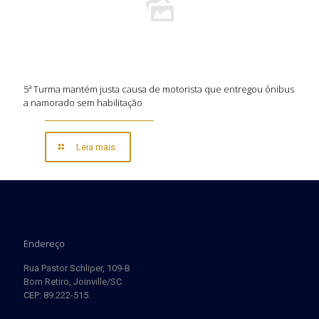
5ª Turma mantém justa causa de motorista que entregou ônibus
a namorado sem habilitação
Leia mais
Endereço
Rua Pastor Schliper, 109-B
Bom Retiro, Joinville/SC.
CEP: 89.222-515.