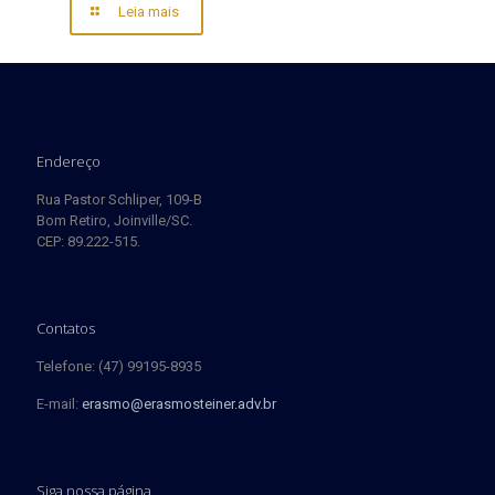
Leia mais
Endereço
Rua Pastor Schliper, 109-B
Bom Retiro, Joinville/SC.
CEP: 89.222-515.
Contatos
Telefone: (47) 99195-8935
E-mail:
erasmo@erasmosteiner.adv.br
Siga nossa página