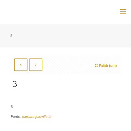
3
Exibir tudo
3
3
Fonte:
camara.joinville.br