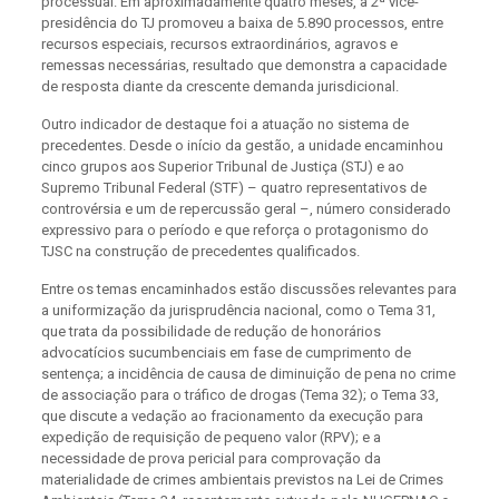
processual. Em aproximadamente quatro meses, a 2ª vice-
presidência do TJ promoveu a baixa de 5.890 processos, entre
recursos especiais, recursos extraordinários, agravos e
remessas necessárias, resultado que demonstra a capacidade
de resposta diante da crescente demanda jurisdicional.
Outro indicador de destaque foi a atuação no sistema de
precedentes. Desde o início da gestão, a unidade encaminhou
cinco grupos aos Superior Tribunal de Justiça (STJ) e ao
Supremo Tribunal Federal (STF) – quatro representativos de
controvérsia e um de repercussão geral –, número considerado
expressivo para o período e que reforça o protagonismo do
TJSC na construção de precedentes qualificados.
Entre os temas encaminhados estão discussões relevantes para
a uniformização da jurisprudência nacional, como o Tema 31,
que trata da possibilidade de redução de honorários
advocatícios sucumbenciais em fase de cumprimento de
sentença; a incidência de causa de diminuição de pena no crime
de associação para o tráfico de drogas (Tema 32); o Tema 33,
que discute a vedação ao fracionamento da execução para
expedição de requisição de pequeno valor (RPV); e a
necessidade de prova pericial para comprovação da
materialidade de crimes ambientais previstos na Lei de Crimes