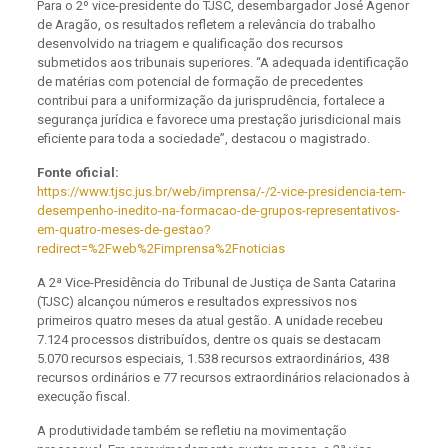
Para o 2º vice-presidente do TJSC, desembargador José Agenor
de Aragão, os resultados refletem a relevância do trabalho
desenvolvido na triagem e qualificação dos recursos
submetidos aos tribunais superiores. “A adequada identificação
de matérias com potencial de formação de precedentes
contribui para a uniformização da jurisprudência, fortalece a
segurança jurídica e favorece uma prestação jurisdicional mais
eficiente para toda a sociedade”, destacou o magistrado.
Fonte oficial:
https://www.tjsc.jus.br/web/imprensa/-/2-vice-presidencia-tem-
desempenho-inedito-na-formacao-de-grupos-representativos-
em-quatro-meses-de-gestao?
redirect=%2Fweb%2Fimprensa%2Fnoticias
A 2ª Vice-Presidência do Tribunal de Justiça de Santa Catarina
(TJSC) alcançou números e resultados expressivos nos
primeiros quatro meses da atual gestão. A unidade recebeu
7.124 processos distribuídos, dentre os quais se destacam
5.070 recursos especiais, 1.538 recursos extraordinários, 438
recursos ordinários e 77 recursos extraordinários relacionados à
execução fiscal.
A produtividade também se refletiu na movimentação