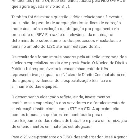
Ambientais (Tema 34, recentemente autuado pelo NUGEPNAC e
que agora aguada envio ao STJ).
Também foi delimitada questão jurídica relacionada à eventual
preclusão do pedido de adequação dos índices de correção
monetária após a extinção da obrigação por pagamento via
precatório ou RPV. Em razão da relevância da matéria, foi
determinado o sobrestamento dos processos vinculados ao
tema no âmbito do TJSC até manifestação do STJ.
Os resultados foram impulsionados pela atuação integrada dos
núcleos especializados da vice-presidência. O Núcleo de Direito
Público foi responsável pelo encaminhamento de três
representativos, enquanto o Núcleo de Direito Criminal atuou em
dois grupos, evidenciando a especialização técnica e o
alinhamento das equipes.
O desempenho alcançado reflete, ainda, investimentos
contínuos na capacitação dos servidores e o fortalecimento da
interlocução institucional com o STF e o STJ. A aproximação
com os tribunais superiores tem contribuído para o
aperfeiçoamento das rotinas de trabalho e para a uniformização
de entendimentos em matérias estratégicas.
Para o 2º vice-presidente do TJSC, desembargador José Agenor