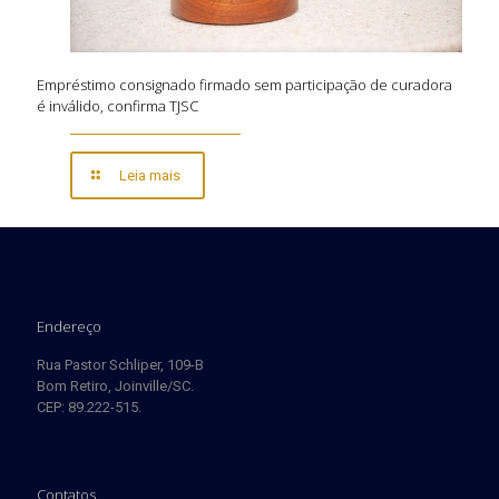
Empréstimo consignado firmado sem participação de curadora
é inválido, confirma TJSC
Leia mais
Endereço
Rua Pastor Schliper, 109-B
Bom Retiro, Joinville/SC.
CEP: 89.222-515.
Contatos