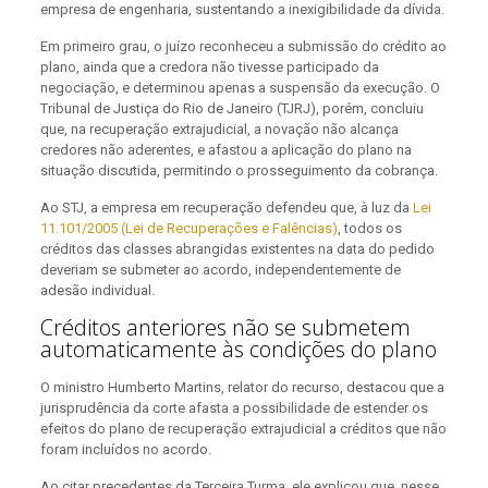
empresa de engenharia, sustentando a inexigibilidade da dívida.
Em primeiro grau, o juízo reconheceu a submissão do crédito ao
plano, ainda que a credora não tivesse participado da
negociação, e determinou apenas a suspensão da execução. O
Tribunal de Justiça do Rio de Janeiro (TJRJ), porém, concluiu
que, na recuperação extrajudicial, a novação não alcança
credores não aderentes, e afastou a aplicação do plano na
situação discutida, permitindo o prosseguimento da cobrança.
Ao STJ, a empresa em recuperação defendeu que, à luz da
Lei
11.101/2005 (Lei de Recuperações e Falências)
, todos os
créditos das classes abrangidas existentes na data do pedido
deveriam se submeter ao acordo, independentemente de
adesão individual.
Créditos anteriores não se submetem
automaticamente às condições do plano
O ministro Humberto Martins, relator do recurso, destacou que a
jurisprudência da corte afasta a possibilidade de estender os
efeitos do plano de recuperação extrajudicial a créditos que não
foram incluídos no acordo.
Ao citar precedentes da Terceira Turma, ele explicou que, nesse