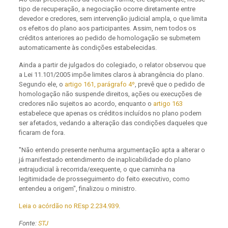
tipo de recuperação, a negociação ocorre diretamente entre
devedor e credores, sem intervenção judicial ampla, o que limita
os efeitos do plano aos participantes. Assim, nem todos os
créditos anteriores ao pedido de homologação se submetem
automaticamente às condições estabelecidas.
Ainda a partir de julgados do colegiado, o relator observou que
a Lei 11.101/2005 impõe limites claros à abrangência do plano.
Segundo ele, o
artigo 161, parágrafo 4º
, prevê que o pedido de
homologação não suspende direitos, ações ou execuções de
credores não sujeitos ao acordo, enquanto o
artigo 163
estabelece que apenas os créditos incluídos no plano podem
ser afetados, vedando a alteração das condições daqueles que
ficaram de fora.
"Não entendo presente nenhuma argumentação apta a alterar o
já manifestado entendimento de inaplicabilidade do plano
extrajudicial à recorrida/exequente, o que caminha na
legitimidade de prosseguimento do feito executivo, como
entendeu a origem", finalizou o ministro.
Leia o acórdão no REsp 2.234.939
.
Fonte:
STJ