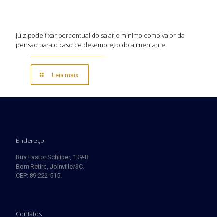
Juiz pode fixar percentual do salário mínimo como valor da
pensão para o caso de desemprego do alimentante
Leia mais
Endereço
Rua Pastor Schliper, 109-B
Bom Retiro, Joinville/SC.
CEP: 89.222-515.
Contatos