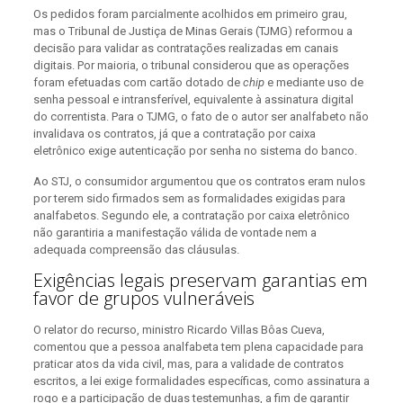
Os pedidos foram parcialmente acolhidos em primeiro grau,
mas o Tribunal de Justiça de Minas Gerais (TJMG) reformou a
decisão para validar as contratações realizadas em canais
digitais. Por maioria, o tribunal considerou que as operações
foram efetuadas com cartão dotado de
chip
e mediante uso de
senha pessoal e intransferível, equivalente à assinatura digital
do correntista. Para o TJMG, o fato de o autor ser analfabeto não
invalidava os contratos, já que a contratação por caixa
eletrônico exige autenticação por senha no sistema do banco.
Ao STJ, o consumidor argumentou que os contratos eram nulos
por terem sido firmados sem as formalidades exigidas para
analfabetos. Segundo ele, a contratação por caixa eletrônico
não garantiria a manifestação válida de vontade nem a
adequada compreensão das cláusulas.
Exigências legais preservam garantias em
favor de grupos vulneráveis
O relator do recurso, ministro Ricardo Villas Bôas Cueva,
comentou que a pessoa analfabeta tem plena capacidade para
praticar atos da vida civil, mas, para a validade de contratos
escritos, a lei exige formalidades específicas, como assinatura a
rogo e a participação de duas testemunhas, a fim de garantir