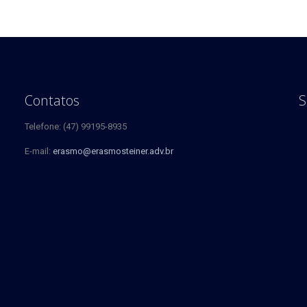
Contatos
S
Telefone: (47) 99195-8935
E-mail:
erasmo@erasmosteiner.adv.br