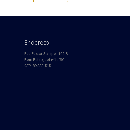
Endereço
Rua Pastor Schliper, 109-B
Bom Retiro, Joinville/SC.
CEP: 89.222-515.