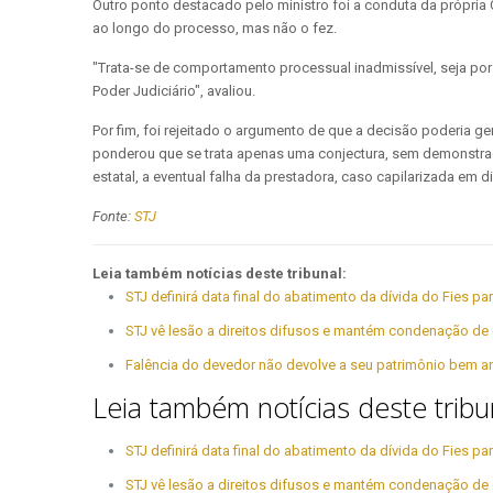
Outro ponto destacado pelo ministro foi a conduta da própria
ao longo do processo, mas não o fez.
"Trata-se de comportamento processual inadmissível, seja por 
Poder Judiciário", avaliou.
Por fim, foi rejeitado o argumento de que a decisão poderia g
ponderou que se trata apenas uma conjectura, sem demonstração
estatal, a eventual falha da prestadora, caso capilarizada em d
Fonte:
STJ
Leia também notícias deste tribunal:
STJ definirá data final do abatimento da dívida do Fies 
STJ vê lesão a direitos difusos e mantém condenação de 
Falência do devedor não devolve a seu patrimônio bem a
Leia também notícias deste tribu
STJ definirá data final do abatimento da dívida do Fies 
STJ vê lesão a direitos difusos e mantém condenação de 