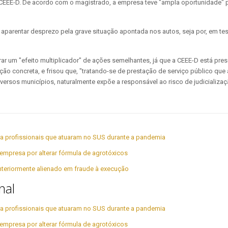
 CEEE-D. De acordo com o magistrado, a empresa teve "ampla oportunidade" p
aparentar desprezo pela grave situação apontada nos autos, seja por, em tese,
erar um "efeito multiplicador" de ações semelhantes, já que a CEEE-D está pre
 concreta, e frisou que, "tratando-se de prestação de serviço público que a
iversos municípios, naturalmente expõe a responsável ao risco de judicializaç
para profissionais que atuaram no SUS durante a pandemia
empresa por alterar fórmula de agrotóxicos
nteriormente alienado em fraude à execução
nal
para profissionais que atuaram no SUS durante a pandemia
empresa por alterar fórmula de agrotóxicos