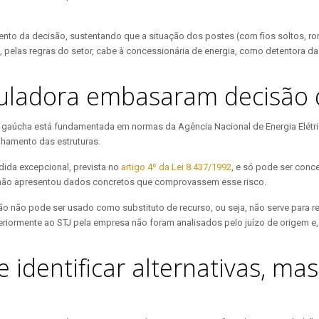
ento da decisão, sustentando que a situação dos postes (com fios soltos, r
las regras do setor, cabe à concessionária de energia, como detentora da i
uladora embasaram decisão d
 gaúcha está fundamentada em normas da Agência Nacional de Energia Elétric
lhamento das estruturas.
dida excepcional, prevista no
artigo 4º da Lei 8.437/1992
, e só pode ser conc
D não apresentou dados concretos que comprovassem esse risco.
não pode ser usado como substituto de recurso, ou seja, não serve para ree
iormente ao STJ pela empresa não foram analisados pelo juízo de origem e, p
 identificar alternativas, ma