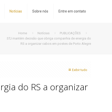
Notícias
Sobre nós
Entre em contato
Home
Notícias
PUBLICAÇÕES
STJ mantém decisão que obriga companhia de energia do
RS a organizar cabos em postes de Porto Alegre
Exibir tudo
gia do RS a organizar