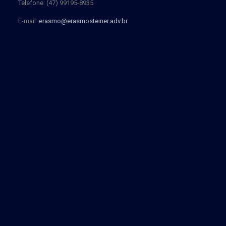
Telefone: (47) 99195-8935
E-mail:
erasmo@erasmosteiner.adv.br