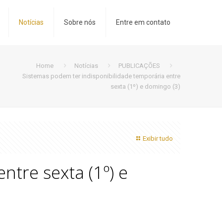
Notícias
Sobre nós
Entre em contato
Home
Notícias
PUBLICAÇÕES
Sistemas podem ter indisponibilidade temporária entre
sexta (1º) e domingo (3)
Exibir tudo
ntre sexta (1º) e