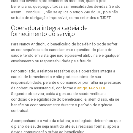
custeou diversos procedimentos médicos, quanto pelo
beneficiário, que pagou todas as mensalidades devidas. Sendo
assim – concluiu –, não se aplica o artigo 248 do CC, pois não
se trata de obrigação impossível, como entendeu o TJDFT.
Operadora integra cadeia de
fornecimento do serviço
Para Nancy Andrighi, o beneficiário de boa-fé não pode sofrer
as consequências do cancelamento repentino do plano de
saúde, tendo em vista que não é possível atribuir a ele qualquer
envolvimento ou responsabilidade pela fraude.
Por outro lado, a relatora ressaltou que a operadora integra a
cadeia de fornecimento e não pode se eximir de sua
responsabilidade, perante o consumidor, por falha na prestação
da cobertura assistencial, conforme o
artigo 14 do CDC
.
Segundo observou, cabia à gestora de saúde verificar a
condição de elegibilidade do beneficiário, e, além disso, ela se
beneficiou economicamente durante o período de vigência
contratual.
Acompanhando o voto da relatora, o colegiado determinou que
o plano de saúde seja mantido até sua rescisão formal, após a
devida comunicação prévia ao beneficiário.