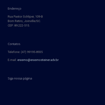
Endereço
Rua Pastor Schliper, 109-B
Bom Retiro, Joinville/SC.
CEP: 89.222-515.
Contatos
Telefone: (47) 99195-8935
E-mail:
erasmo@erasmosteiner.adv.br
Siga nossa página