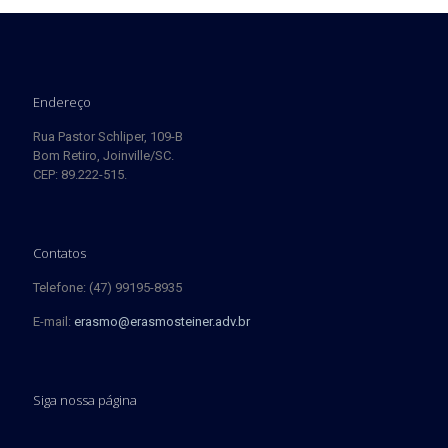
Endereço
Rua Pastor Schliper, 109-B
Bom Retiro, Joinville/SC.
CEP: 89.222-515.
Contatos
Telefone: (47) 99195-8935
E-mail:
erasmo@erasmosteiner.adv.br
Siga nossa página