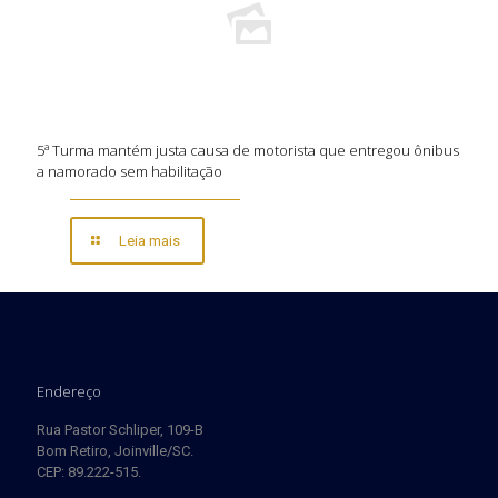
5ª Turma mantém justa causa de motorista que entregou ônibus
a namorado sem habilitação
Leia mais
Endereço
Rua Pastor Schliper, 109-B
Bom Retiro, Joinville/SC.
CEP: 89.222-515.