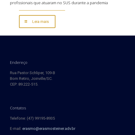
profissionais que atuaram no SUS durante a pandemia
Leia mais
Endereço
Rua Pastor Schliper, 109-B
Bom Retiro, Joinville/SC.
CEP: 89.222-515.
Contatos
Telefone: (47) 99195-8935
E-mail:
erasmo@erasmosteiner.adv.br