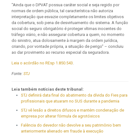
"Ainda que o DPVAT possua caráter social e seja regido por
normas de ordem pública, tal característica não autoriza
interpretação que esvazie completamente os limites objetivos
da cobertura, sob pena de desvirtuamento do sistema. A função
social do seguro obrigatório é proteger vítimas inocentes do
tráfego viário, e não assegurar cobertura a quem, no momento
do sinistro, atua dolosamente à margem da ordem jurídica,
criando, por vontade própria, a situação de perigo" – concluiu
ao dar provimento ao recurso especial da seguradora.
Leia o acórdão no REsp 1.850.543
.
Fonte:
STJ
Leia também notícias deste tribunal:
STJ definirá data final do abatimento da dívida do Fies para
profissionais que atuaram no SUS durante a pandemia
STJ vê lesão a direitos difusos e mantém condenação de
empresa por alterar fórmula de agrotóxicos
Falência do devedor não devolve a seu patrimônio bem
anteriormente alienado em fraude à execução