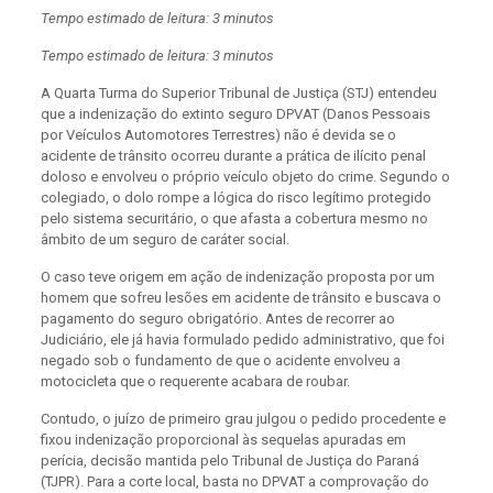
Tempo estimado de leitura: 3 minutos
Tempo estimado de leitura: 3 minutos
A Quarta Turma do Superior Tribunal de Justiça (STJ) entendeu
que a indenização do extinto seguro DPVAT (Danos Pessoais
por Veículos Automotores Terrestres) não é devida se o
acidente de trânsito ocorreu durante a prática de ilícito penal
doloso e envolveu o próprio veículo objeto do crime. Segundo o
colegiado, o dolo rompe a lógica do risco legítimo protegido
pelo sistema securitário, o que afasta a cobertura mesmo no
âmbito de um seguro de caráter social.
O caso teve origem em ação de indenização proposta por um
homem que sofreu lesões em acidente de trânsito e buscava o
pagamento do seguro obrigatório. Antes de recorrer ao
Judiciário, ele já havia formulado pedido administrativo, que foi
negado sob o fundamento de que o acidente envolveu a
motocicleta que o requerente acabara de roubar.
Contudo, o juízo de primeiro grau julgou o pedido procedente e
fixou indenização proporcional às sequelas apuradas em
perícia, decisão mantida pelo Tribunal de Justiça do Paraná
(TJPR). Para a corte local, basta no DPVAT a comprovação do