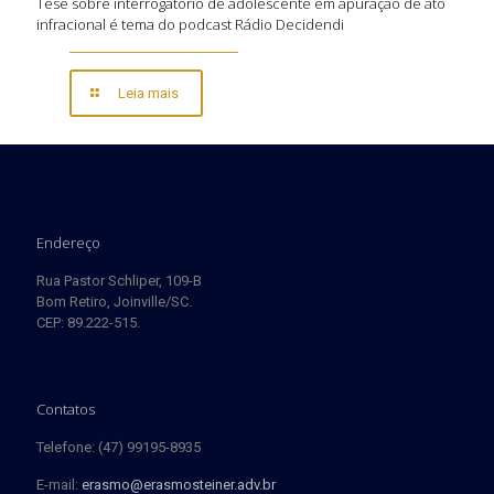
Tese sobre interrogatório de adolescente em apuração de ato
infracional é tema do podcast Rádio Decidendi
Leia mais
Endereço
Rua Pastor Schliper, 109-B
Bom Retiro, Joinville/SC.
CEP: 89.222-515.
Contatos
Telefone: (47) 99195-8935
E-mail:
erasmo@erasmosteiner.adv.br