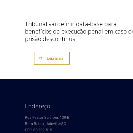
Tribunal vai definir data-base para
benefícios da execução penal em caso d
prisão descontínua
Leia mais
Endereço
Rua Pastor Schliper, 109-B
Bom Retiro, Joinville/SC.
CEP: 89.222-515.