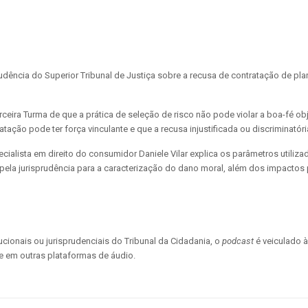
rudência do Superior Tribunal de Justiça sobre a recusa de contratação de p
eira Turma de que a prática de seleção de risco não pode violar a boa-fé obj
tação pode ter força vinculante e que a recusa injustificada ou discriminató
lista em direito do consumidor Daniele Vilar explica os parâmetros utilizados 
 pela jurisprudência para a caracterização do dano moral, além dos impacto
cionais ou jurisprudenciais do Tribunal da Cidadania, o
podcast
é veiculado à
e em outras plataformas de áudio.