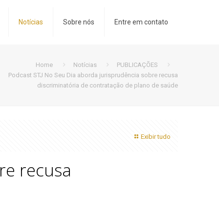
Notícias
Sobre nós
Entre em contato
Home
Notícias
PUBLICAÇÕES
Podcast STJ No Seu Dia aborda jurisprudência sobre recusa
discriminatória de contratação de plano de saúde
Exibir tudo
re recusa