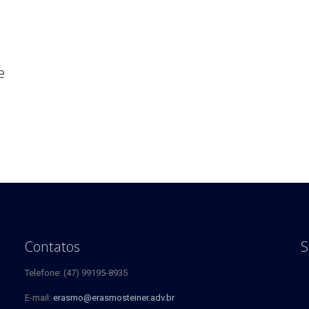
e
Contatos
S
Telefone: (47) 99195-8935
E-mail:
erasmo@erasmosteiner.adv.br