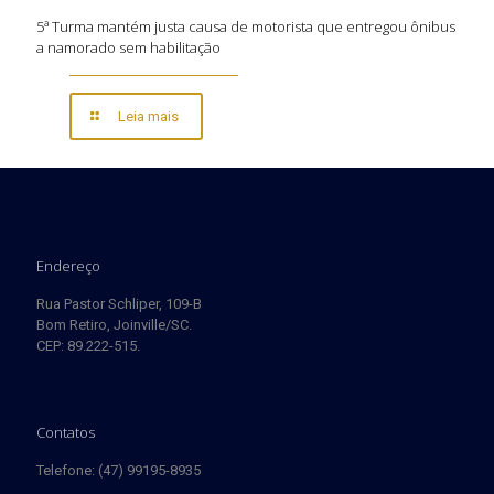
5ª Turma mantém justa causa de motorista que entregou ônibus
a namorado sem habilitação
Leia mais
Endereço
Rua Pastor Schliper, 109-B
Bom Retiro, Joinville/SC.
CEP: 89.222-515.
Contatos
Telefone: (47) 99195-8935