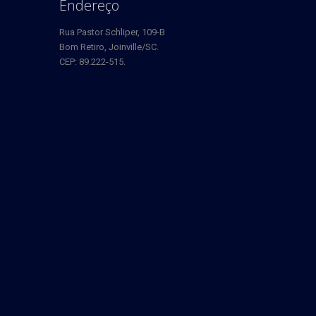
Endereço
Rua Pastor Schliper, 109-B
Bom Retiro, Joinville/SC.
CEP: 89.222-515.