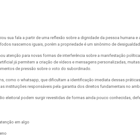
ciou sua fala a partir de uma reflexão sobre a dignidade da pessoa humana e
s. “Todos nascemos iguais, porém a propriedade é um sinônimo de desigualda
amou atenção para novas formas de interferência sobre a manifestação políti
a artificial já permitem a criação de vídeos e mensagens personalizadas, mui
trumentos de pressão sobre o voto do subordinado.
s, como o whatsapp, que dificultam a identificação imediata dessas prática
s instituições responsáveis pela garantia dos direitos fundamentais no ambi
édio eleitoral podem surgir revestidas de formas ainda pouco conhecidas, de
leno