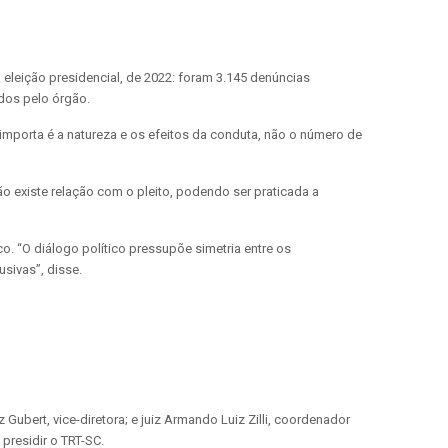
 eleição presidencial, de 2022: foram 3.145 denúncias
dos pelo órgão.
 importa é a natureza e os efeitos da conduta, não o número de
ão existe relação com o pleito, podendo ser praticada a
 “O diálogo político pressupõe simetria entre os
sivas”, disse.
ubert, vice-diretora; e juiz Armando Luiz Zilli, coordenador
presidir o TRT-SC.