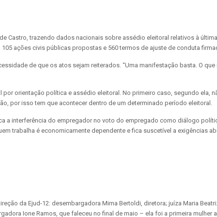
 Castro, trazendo dados nacionais sobre assédio eleitoral relativos à última
05 ações civis públicas propostas e 560 termos de ajuste de conduta firma
 necessidade de que os atos sejam reiterados. “Uma manifestação basta. O que
or orientação política e assédio eleitoral. No primeiro caso, segundo ela, n
ição, por isso tem que acontecer dentro de um determinado período eleitoral.
 a interferência do empregador no voto do empregado como diálogo político.
uem trabalha é economicamente dependente e fica suscetível a exigências abu
ão da Ejud-12: desembargadora Mirna Bertoldi, diretora; juíza Maria Beatriz G
ra Ione Ramos, que faleceu no final de maio – ela foi a primeira mulher a 