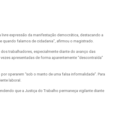
 a livre expressão da manifestação democrática, destacando a
de quando falamos de cidadania”, afirmou o magistrado.
ca dos trabalhadores, especialmente diante do avanço das
tas vezes apresentadas de forma aparentemente “descontraída”
s por operarem “sob o manto de uma falsa informalidade”. Para
ente laboral.
fendendo que a Justiça do Trabalho permaneça vigilante diante