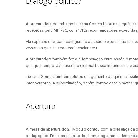
Diálogo político?
A procuradora do trabalho Luciana Gomes falou na sequência de
recebidas pelo MPT-SC, com 1.152 recomendações expedidas, 1
Ela explicou que, para configurar o assédio eleitoral, não há
vezes em que ela acontece”, esclareceu.
A procuradora também fez a diferenciação entre assédio moral p
qualquer tempo. Já o assédio eleitoral busca influenciar a ele
Luciana Gomes também refutou o argumento de quem classifica
interlocutores. A subordinação, porém, rompe essa simetria: q
Abertura
A mesa de abertura do 2º Módulo contou com a presença da direç
pedagógico. Em suas falas, todos homenagearam a desembargado