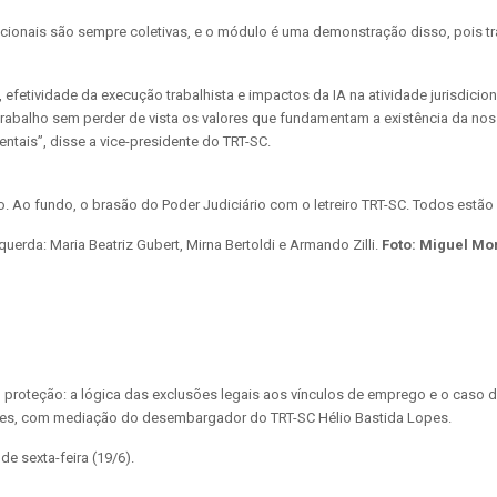
cionais são sempre coletivas, e o módulo é uma demonstração disso, pois tra
l, efetividade da execução trabalhista e impactos da IA na atividade jurisdi
alho sem perder de vista os valores que fundamentam a existência da noss
ntais”, disse a vice-presidente do TRT-SC.
uerda: Maria Beatriz Gubert, Mirna Bertoldi e Armando Zilli.
Foto: Miguel Mo
roteção: a lógica das exclusões legais aos vínculos de emprego e o caso do t
lves, com mediação do desembargador do TRT-SC Hélio Bastida Lopes.
 sexta-feira (19/6).