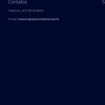
Contatos
S
Telefone: (47) 99195-8935
E-mail:
erasmo@erasmosteiner.adv.br