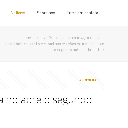
Notícias
Sobre nós
Entre em contato
Home
Notícias
PUBLICAÇÕES
Painel sobre assédio eleitoral nas relações de trabalho abre
o segundo módulo da Ejud-12
Exibir tudo
abalho abre o segundo