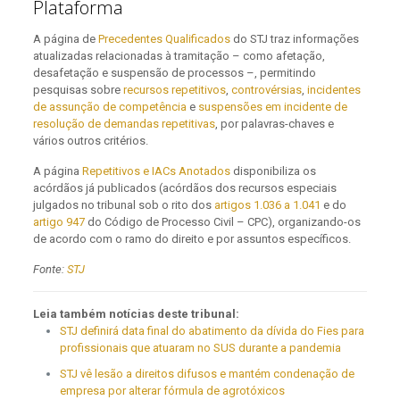
Plataforma
A página de
Precedentes Qualificados
do STJ traz informações
atualizadas relacionadas à tramitação – como afetação,
desafetação e suspensão de processos –, permitindo
pesquisas sobre
recursos repetitivos
,
controvérsias
,
incidentes
de assunção de competência
e
suspensões em incidente de
resolução de demandas repetitivas
, por palavras-chaves e
vários outros critérios.
A página
Repetitivos e IACs Anotados
disponibiliza os
acórdãos já publicados (acórdãos dos recursos especiais
julgados no tribunal sob o rito dos
artigos 1.036 a 1.041
e do
artigo 947
do Código de Processo Civil – CPC), organizando-os
de acordo com o ramo do direito e por assuntos específicos.
Fonte:
STJ
Leia também notícias deste tribunal:
STJ definirá data final do abatimento da dívida do Fies para
profissionais que atuaram no SUS durante a pandemia
STJ vê lesão a direitos difusos e mantém condenação de
empresa por alterar fórmula de agrotóxicos