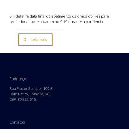
STJ definirá data final do abatimento da dívida do Fies para
profissionais que atuaram no SUS durante a pandemia
Leia mais
Endereço
Rua Pastor Schliper, 109-B
Bom Retiro, Joinville/SC.
CEP: 89.222-515.
Contatos