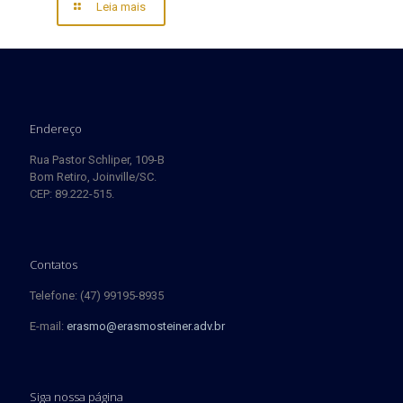
Leia mais
Endereço
Rua Pastor Schliper, 109-B
Bom Retiro, Joinville/SC.
CEP: 89.222-515.
Contatos
Telefone: (47) 99195-8935
E-mail:
erasmo@erasmosteiner.adv.br
Siga nossa página