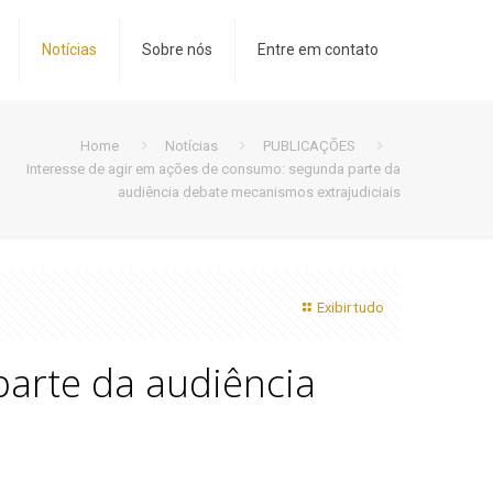
Notícias
Sobre nós
Entre em contato
Home
Notícias
PUBLICAÇÕES
Interesse de agir em ações de consumo: segunda parte da
audiência debate mecanismos extrajudiciais
Exibir tudo
parte da audiência