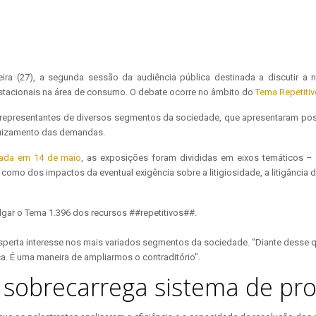
a-feira (27), a segunda sessão da audiência pública destinada a discutir 
prestacionais na área de consumo. O debate ocorre no âmbito do
Tema Repetitiv
representantes de diversos segmentos da sociedade, que apresentaram posiçõ
ajuizamento das demandas.
izada em 14 de maio
, as exposições foram divididas em eixos temáticos – 
o dos impactos da eventual exigência sobre a litigiosidade, a litigância de 
gar o Tema 1.396 dos recursos ##repetitivos##.
sperta interesse nos mais variados segmentos da sociedade. "Diante desse qua
a. É uma maneira de ampliarmos o contraditório".
va sobrecarrega sistema de p