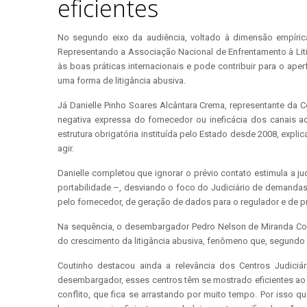
eficientes
No segundo eixo da audiência, voltado à dimensão empírica d
Representando a Associação Nacional de Enfrentamento à Litig
às boas práticas internacionais e pode contribuir para o ape
uma forma de litigância abusiva.
Já Danielle Pinho Soares Alcântara Crema, representante da Co
negativa expressa do fornecedor ou ineficácia dos canais adm
estrutura obrigatória instituída pelo Estado desde 2008, exp
agir.
Danielle completou que ignorar o prévio contato estimula a j
portabilidade –, desviando o foco do Judiciário de demandas 
pelo fornecedor, de geração de dados para o regulador e de 
Na sequência, o desembargador Pedro Nelson de Miranda Couti
do crescimento da litigância abusiva, fenômeno que, segundo e
Coutinho destacou ainda a relevância dos Centros Judiciá
desembargador, esses centros têm se mostrado eficientes ao at
conflito, que fica se arrastando por muito tempo. Por isso qu