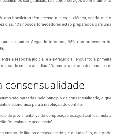
 mecanismos extrajudiciais, tais como Serviços de Atendimento
% dos brasileiros têm acesso à energia elétrica, sendo que o
dez dias. "Os nossos fornecedores estão preparados para uma
is para as partes. Segundo informou, 95% dos processos de
ia.
re a resposta judicial e a extrajudicial: enquanto a primeira
al responde em até dez dias. "Defender que toda demanda entre
a consensualidade
consumo são pautadas pelo princípio da consensualidade, o que
iente e econômica para a resolução de conflito.
 de prévia tentativa de composição extrajudicial "estimula a
ição for realmente necessário".
os custos de litígios desnecessários; e o Judiciário, que pode