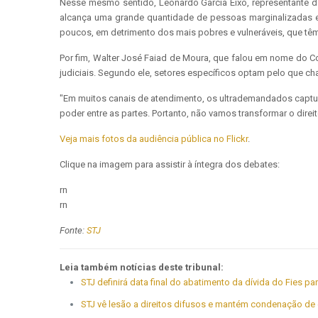
Nesse mesmo sentido, Leonardo Garcia Eixo, representante da
alcança uma grande quantidade de pessoas marginalizadas e c
poucos, em detrimento dos mais pobres e vulneráveis, que tê
Por fim, Walter José Faiad de Moura, que falou em nome do 
judiciais. Segundo ele, setores específicos optam pelo que c
"Em muitos canais de atendimento, os ultrademandados captur
poder entre as partes. Portanto, não vamos transformar o dire
Veja mais fotos da audiência pública no Flickr
.
Clique na imagem para assistir à íntegra dos debates:
rn
rn
Fonte:
STJ
Leia também notícias deste tribunal:
STJ definirá data final do abatimento da dívida do Fies 
STJ vê lesão a direitos difusos e mantém condenação de 