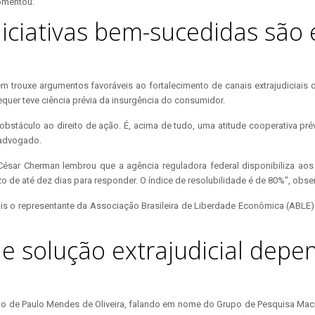
comentou.
niciativas bem-sucedidas são 
ouxe argumentos favoráveis ao fortalecimento de canais extrajudiciais céle
equer teve ciência prévia da insurgência do consumidor.
um obstáculo ao direito de ação. É, acima de tudo, uma atitude cooperativa pré
 advogado.
 César Cherman lembrou que a agência reguladora federal disponibiliza ao
 de até dez dias para responder. O índice de resolubilidade é de 80%", obse
s o representante da Associação Brasileira de Liberdade Econômica (ABLE
de solução extrajudicial depe
ão de Paulo Mendes de Oliveira, falando em nome do Grupo de Pesquisa Macr