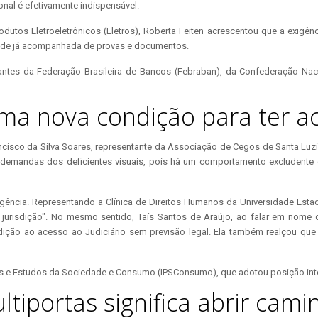
nal é efetivamente indispensável.
tos Eletroeletrônicos (Eletros), Roberta Feiten acrescentou que a exigênc
 lide já acompanhada de provas e documentos.
ntes da Federação Brasileira de Bancos (Febraban), da Confederação Naci
ma nova condição para ter ac
rancisco da Silva Soares, representante da Associação de Cegos de Santa Luz
 as demandas dos deficientes visuais, pois há um comportamento exclude
ência. Representando a Clínica de Direitos Humanos da Universidade Estadu
de jurisdição". No mesmo sentido, Taís Santos de Araújo, ao falar em nome
ição ao acesso ao Judiciário sem previsão legal. Ela também realçou que
as e Estudos da Sociedade e Consumo (IPSConsumo), que adotou posição int
ltiportas significa abrir cam