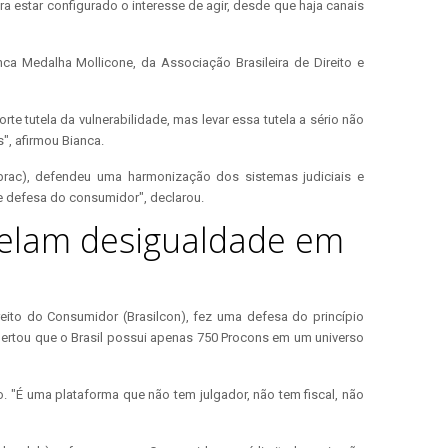
ara estar configurado o interesse de agir, desde que haja canais
ca Medalha Mollicone, da Associação Brasileira de Direito e
e tutela da vulnerabilidade, mas levar essa tutela a sério não
", afirmou Bianca.
(Ibrac), defendeu uma harmonização dos sistemas judiciais e
de defesa do consumidor", declarou.
revelam desigualdade em
Direito do Consumidor (Brasilcon), fez uma defesa do princípio
 alertou que o Brasil possui apenas 750 Procons em um universo
. "É uma plataforma que não tem julgador, não tem fiscal, não