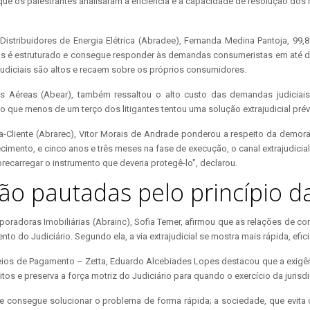
 que os palestrantes analisaram a eficiência e a capacidade de resolução dos
istribuidores de Energia Elétrica (Abradee), Fernanda Medina Pantoja, 99,8
das é estruturado e consegue responder às demandas consumeristas em até 
judiciais são altos e recaem sobre os próprios consumidores.
as Aéreas (Abear), também ressaltou o alto custo das demandas judicia
 que menos de um terço dos litigantes tentou uma solução extrajudicial prév
liente (Abrarec), Vitor Morais de Andrade ponderou a respeito da demora ent
mento, e cinco anos e três meses na fase de execução, o canal extrajudici
recarregar o instrumento que deveria protegê-lo", declarou.
o pautadas pelo princípio d
rporadoras Imobiliárias (Abrainc), Sofia Temer, afirmou que as relações de 
 do Judiciário. Segundo ela, a via extrajudicial se mostra mais rápida, efic
s de Pagamento – Zetta, Eduardo Alcebiades Lopes destacou que a exigência
tos e preserva a força motriz do Judiciário para quando o exercício da jurisd
 que consegue solucionar o problema de forma rápida; a sociedade, que evita 