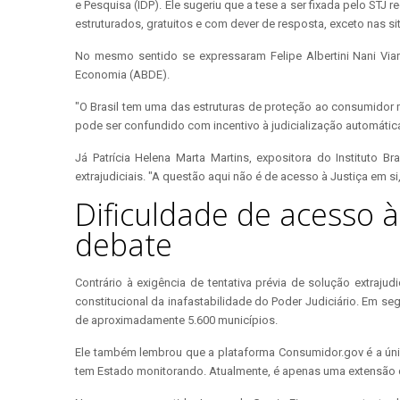
e Pesquisa (IDP). Ele sugeriu que a tese a ser fixada pelo STJ 
estruturados, gratuitos e com dever de resposta, exceto nas s
No mesmo sentido se expressaram Felipe Albertini Nani Viar
Economia (ABDE).
"O Brasil tem uma das estruturas de proteção ao consumidor ma
pode ser confundido com incentivo à judicialização automática
Já Patrícia Helena Marta Martins, expositora do Instituto 
extrajudiciais. "A questão aqui não é de acesso à Justiça em 
Dificuldade de acesso à
debate
Contrário à exigência de tentativa prévia de solução extrajud
constitucional da inafastabilidade do Poder Judiciário. Em se
de aproximadamente 5.600 municípios.
Ele também lembrou que a plataforma Consumidor.gov é a única
tem Estado monitorando. Atualmente, é apenas uma extensão 