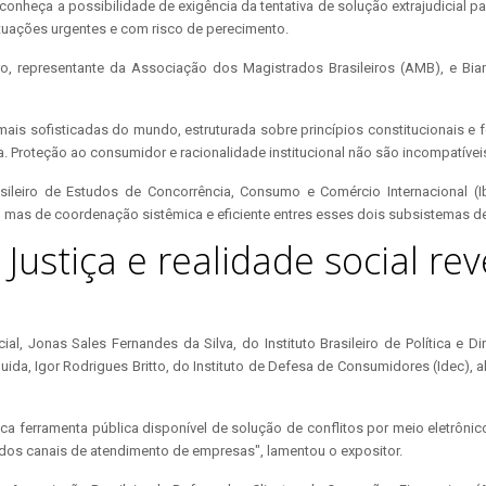
reconheça a possibilidade de exigência da tentativa de solução extrajudicial p
ituações urgentes e com risco de perecimento.
o, representante da Associação dos Magistrados Brasileiros (AMB), e Bian
is sofisticadas do mundo, estruturada sobre princípios constitucionais e fort
. Proteção ao consumidor e racionalidade institucional não são incompatíveis
Brasileiro de Estudos de Concorrência, Consumo e Comércio Internacional 
si, mas de coordenação sistêmica e eficiente entres esses dois subsistemas 
 Justiça e realidade social 
icial, Jonas Sales Fernandes da Silva, do Instituto Brasileiro de Política e 
guida, Igor Rodrigues Britto, do Instituto de Defesa de Consumidores (Idec),
 ferramenta pública disponível de solução de conflitos por meio eletrônico
dos canais de atendimento de empresas", lamentou o expositor.