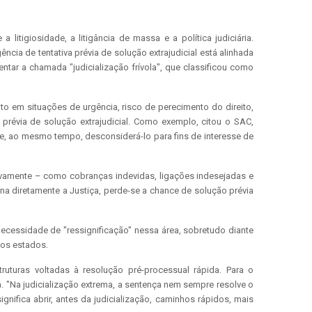
itigiosidade, a litigância de massa e a política judiciária.
ia de tentativa prévia de solução extrajudicial está alinhada
ntar a chamada "judicialização frívola", que classificou como
ato em situações de urgência, risco de perecimento do direito,
a prévia de solução extrajudicial. Como exemplo, citou o SAC,
 e, ao mesmo tempo, desconsiderá-lo para fins de interesse de
ativamente – como cobranças indevidas, ligações indesejadas e
na diretamente a Justiça, perde-se a chance de solução prévia
ecessidade de "ressignificação" nessa área, sobretudo diante
sos estados.
uturas voltadas à resolução pré-processual rápida. Para o
a. "Na judicialização extrema, a sentença nem sempre resolve o
gnifica abrir, antes da judicialização, caminhos rápidos, mais