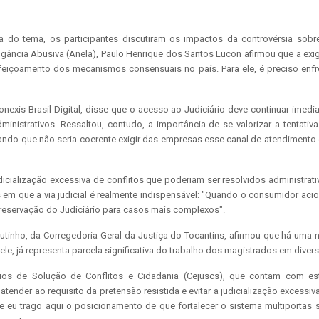
o tema, os participantes discutiram os impactos da controvérsia sobre a l
ância Abusiva (Anela), Paulo Henrique dos Santos Lucon afirmou que a exigênc
rfeiçoamento dos mecanismos consensuais no país. Para ele, é preciso enfre
nexis Brasil Digital, disse que o acesso ao Judiciário deve continuar imedi
inistrativos. Ressaltou, contudo, a importância de se valorizar a tentativ
licando que não seria coerente exigir das empresas esse canal de atendimento
udicialização excessiva de conflitos que poderiam ser resolvidos administr
em que a via judicial é realmente indispensável: "Quando o consumidor acio
preservação do Judiciário para casos mais complexos".
nho, da Corregedoria-Geral da Justiça do Tocantins, afirmou que há uma n
le, já representa parcela significativa do trabalho dos magistrados em diver
rios de Solução de Conflitos e Cidadania (Cejuscs), que contam com estr
ender ao requisito da pretensão resistida e evitar a judicialização excessiv
e eu trago aqui o posicionamento de que fortalecer o sistema multiportas si