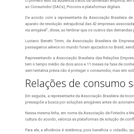
O primeiro eixo da audiência tratou da dimensão empírica, em
ao Consumidor (SACs), Procons e plataformas digitais.
De acordo com a representante da Associação Brasileira de D
aparato de resolução extrajudicial das 42 empresas associa
via amigável", disse, ao lembrar que os custos das demandas 
Luciano Benetti Timm, da Associação Brasileira de Empres
passageiros aéreos no mundo foram ajuizados no Brasil, sendo
Representando a Associação Brasileira das Relações Empresa-C
tem o tempo médio de dois anos e 11 meses na fase de conheci
sem tentativa prévia não é proteger o consumidor, mas sim sob
Relações de consumo sã
Em seguida, a representante da Associação Brasileira de Inco
pressupõe a busca por soluções amigáveis antes do acionamento
Nessa mesma linha, em nome da Associação de Fintechs e Meio
cultura do acordo, valoriza as plataformas de solução de confli
Para ele, a eficiência é sistêmica, pois beneficia o cidadão,