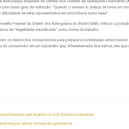
 Associação Brasileira de Defesa dos Clientes de Operações Financeiras (
om baixo grau de instrução: "Quando o acesso à Justiça se torna um obstác
m dificuldade de estar representados em uma tribuna como essa".
Conselho Federal da Ordem dos Advogados do Brasil (OAB), criticou a pos
hamou de "ilegalidade massificada" como forma de trabalho.
am os dados dos consumidores para preparar a contestação antes mesmo de 
ito do consumidor em um subdireito que, diferentemente dos outros, tem que s
para profissionais que atuaram no SUS durante a pandemia
empresa por alterar fórmula de agrotóxicos