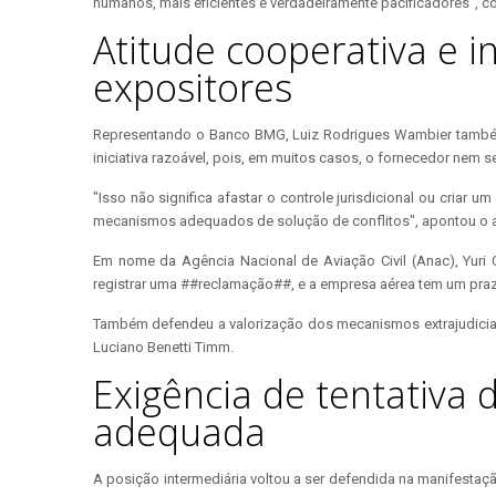
humanos, mais eficientes e verdadeiramente pacificadores", 
Atitude cooperativa e i
expositores
Representando o Banco BMG, Luiz Rodrigues Wambier também tr
iniciativa razoável, pois, em muitos casos, o fornecedor nem s
"Isso não significa afastar o controle jurisdicional ou criar 
mecanismos adequados de solução de conflitos", apontou o
Em nome da Agência Nacional de Aviação Civil (Anac), Yuri
registrar uma ##reclamação##, e a empresa aérea tem um prazo
Também defendeu a valorização dos mecanismos extrajudiciai
Luciano Benetti Timm.
Exigência de tentativa 
adequada
A posição intermediária voltou a ser defendida na manifestaç