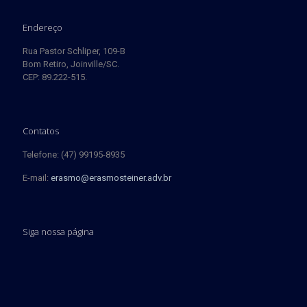
Endereço
Rua Pastor Schliper, 109-B
Bom Retiro, Joinville/SC.
CEP: 89.222-515.
Contatos
Telefone: (47) 99195-8935
E-mail:
erasmo@erasmosteiner.adv.br
Siga nossa página