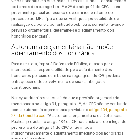
verba honorária em discussão, a Terceira Turma – considerando
os termos dos parágrafos 1º e 2º do artigo 91 do CPC – deu
provimento parcial ao recurso e determinou o retorno do
processo ao TJRJ, "para que se verifique a possibilidade de
realização da perícia por entidade pública e, somente havendo
previsão orçamentária, determine-se o adiantamento dos
honorários periciais".
Autonomia orçamentária não impõe
adiantamento dos honorários
Para a relatora, impor à Defensoria Pública, quando parte
interessada, a responsabilidade pelo adiantamento dos
honorários periciais com base na regra geral do CPC poderia
enfraquecer o desenvolvimento de suas atribuições
constitucionais.
Nancy Andrighi ressaltou ainda que a previsão orçamentária
mencionada no artigo 91, parágrafo 1º, do CPC não se confunde
com a autonomia orçamentária prevista no
artigo 134, parágrafo
2º, da Constituição
. "A autonomia orçamentária da Defensoria
Pública, prevista no artigo 134 da CF, não anula a ordem legal de
preferência do artigo 91 do CPC e não impõe
indiscriminadamente o adiantamento imediato dos honorários