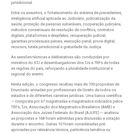
jurisdicional.
Entre os assuntos, o fortalecimento do sistema de precedentes,
inteligência artificial aplicada ao Judiciário, judicialização da
saúde, proteção de pessoas vulneráveis, cooperação judiciária,
métodos consensuais de resolução de conflitos, contratos
digitais, plataformas e
deepfakes
, recuperação judicial,
garantias processuais penais, execução penal, prova digital,
recursos, tutela jurisdicional e gratuidade da Justiça.
As sessões técnicas e deliberativas são conduzidas por
ministros do STJ e desembargadores dos TJs e TRFs de todas
as regiões do país, reforçando a pluralidade institucional e
regional do evento.
Nesta edição, o congresso recebeu mais de 700 propostas de
Enunciado enviadas por profissionais de Direito de todos os
estados e de diferentes carreiras jurídicas. Uma banca científica
— composta por 67 magistradas e magistrados indicados pelos
TRFs, TJs, Associação dos Magistrados Brasileiros (AMB) e
Associação dos Juízes Federais do Brasil (AJUFE) — analisou
as propostas e 168 foram admitidas para discussão e votação
durante o encontro. Outras 10 foram consideradas pré-
aprovadas por relevância técnica, pertinência temática ou