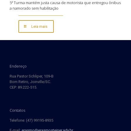
5ª Turma mantém justa causa de motorista que entregou ônibus
a namorado sem habilitação
Leia mais
Endereço
Rua Pastor Schliper, 109-B
Bom Retiro, Joinville/SC.
CEP: 89.222-515.
Contatos
Telefone: (47) 99195-8935
E-mail:
erasmo@erasmosteiner.adv.br