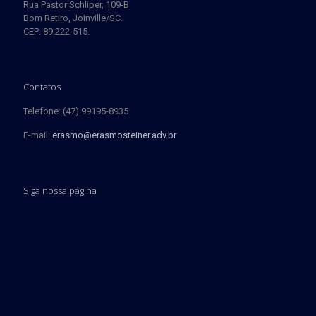
Rua Pastor Schliper, 109-B
Bom Retiro, Joinville/SC.
CEP: 89.222-515.
Contatos
Telefone: (47) 99195-8935
E-mail:
erasmo@erasmosteiner.adv.br
Siga nossa página