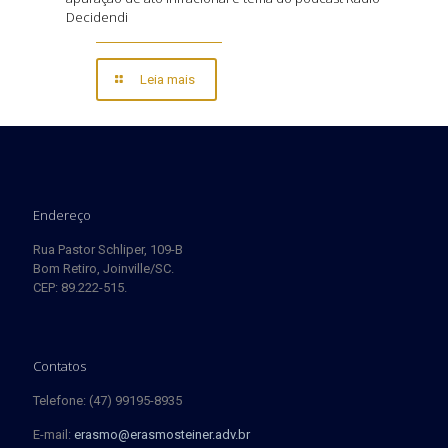
Decidendi
Leia mais
Endereço
Rua Pastor Schliper, 109-B
Bom Retiro, Joinville/SC.
CEP: 89.222-515.
Contatos
Telefone: (47) 99195-8935
E-mail:
erasmo@erasmosteiner.adv.br