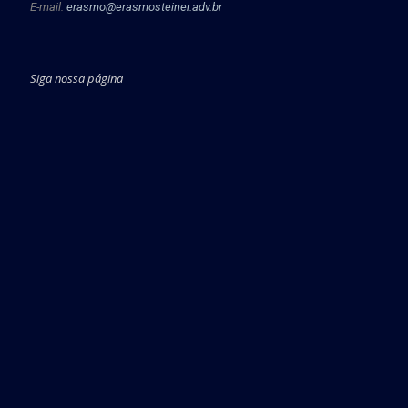
E-mail:
erasmo@erasmosteiner.adv.br
Siga nossa página