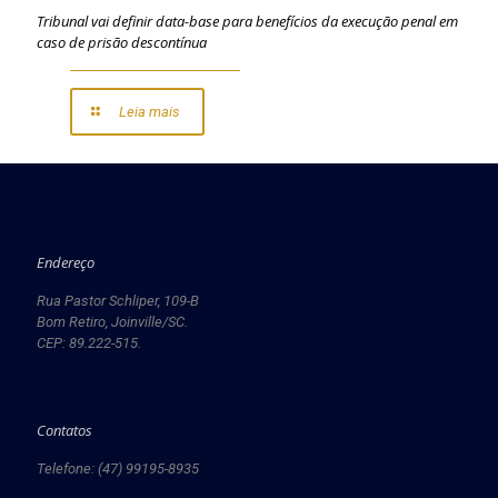
Tribunal vai definir data-base para benefícios da execução penal em
caso de prisão descontínua
Leia mais
Endereço
Rua Pastor Schliper, 109-B
Bom Retiro, Joinville/SC.
CEP: 89.222-515.
Contatos
Telefone: (47) 99195-8935