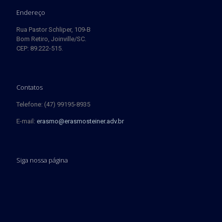
Endereço
Rua Pastor Schliper, 109-B
Bom Retiro, Joinville/SC.
CEP: 89.222-515.
Contatos
Telefone: (47) 99195-8935
E-mail:
erasmo@erasmosteiner.adv.br
Siga nossa página