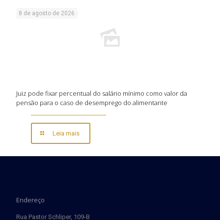
8 de agosto de 2026
Juiz pode fixar percentual do salário mínimo como valor da
pensão para o caso de desemprego do alimentante
Leia mais
Endereço
Rua Pastor Schliper, 109-B