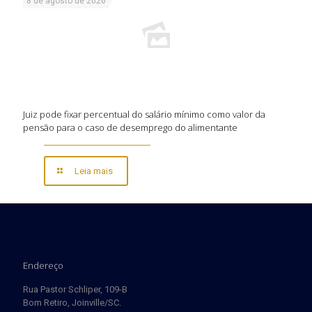
8 de agosto de 2026
Juiz pode fixar percentual do salário mínimo como valor da
pensão para o caso de desemprego do alimentante
Leia mais
Endereço
Rua Pastor Schliper, 109-B
Bom Retiro, Joinville/SC.