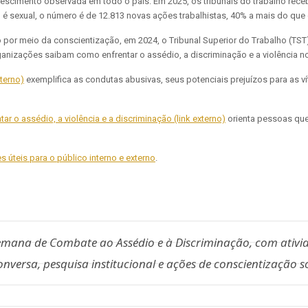
scimento observada em todo o país. Em 2025, os tribunais do trabalho rece
é sexual, o número é de 12.813 novas ações trabalhistas, 40% a mais do que
 por meio da conscientização, em 2024, o Tribunal Superior do Trabalho (TST
ganizações saibam como enfrentar o assédio, a discriminação e a violência n
xterno)
exemplifica as condutas abusivas, seus potenciais prejuízos para as ví
ar o assédio, a violência e a discriminação (link externo)
orienta pessoas qu
úteis para o público interno e externo
.
Semana de Combate ao Assédio e à Discriminação, com ativid
nversa, pesquisa institucional e ações de conscientização 