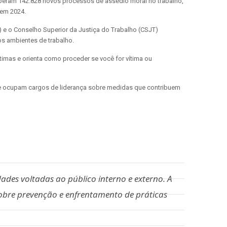
beram 142.828 novos processos de assédio moral no trabalho,
 em 2024.
) e o Conselho Superior da Justiça do Trabalho (CSJT)
os ambientes de trabalho.
timas e orienta como proceder se você for vítima ou
e ocupam cargos de liderança sobre medidas que contribuem
ades voltadas ao público interno e externo. A
sobre prevenção e enfrentamento de práticas