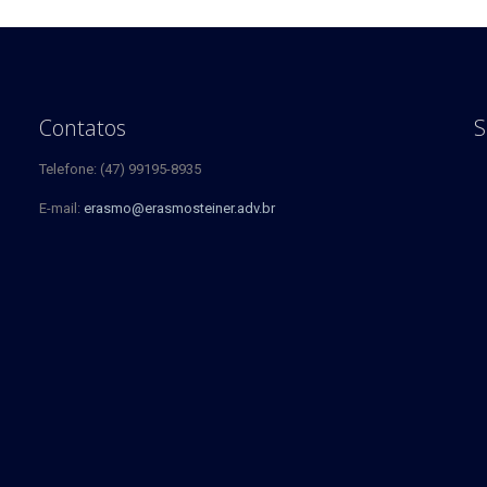
Contatos
S
Telefone: (47) 99195-8935
E-mail:
erasmo@erasmosteiner.adv.br