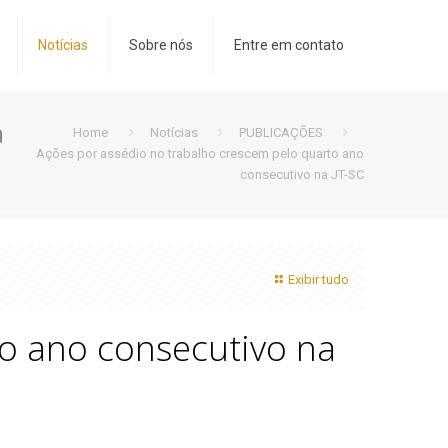
Notícias
Sobre nós
Entre em contato
a
Home
Notícias
PUBLICAÇÕES
Ações por assédio no trabalho crescem pelo quarto ano
consecutivo na JT-SC
Exibir tudo
to ano consecutivo na