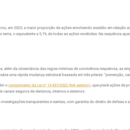
rou, em 2025, a maior proporção de ações envolvendo assédio em relação ao 
o tema, o equivalente a 5,1% de todas as ações recebidas. Na sequência apar
a que, além da observância das regras mínimas de convivência respeitosa, a
sária uma rápida mudança estrutural baseada em três pilares: “prevenção, can
bém o
cumprimento da Lei nº 14.457/2022 (link externo)
, que prevê ações de p
 canais seguros de denúncia, internos e externos.
 investigações transparentes e isentas, com garantia do direito de defesa e 