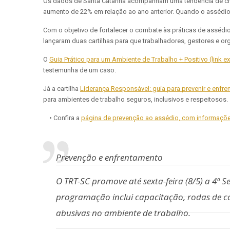
Os dados de Santa Catarina acompanham uma tendência de cre
aumento de 22% em relação ao ano anterior. Quando o assédio 
Com o objetivo de fortalecer o combate às práticas de assédio
lançaram duas cartilhas para que trabalhadores, gestores e or
O
Guia Prático para um Ambiente de Trabalho + Positivo (link e
testemunha de um caso.
Já a cartilha
Liderança Responsável: guia para prevenir e enfrent
para ambientes de trabalho seguros, inclusivos e respeitosos.
• Confira a
página de prevenção ao assédio, com informações 
Prevenção e enfrentamento
O TRT-SC promove até sexta-feira (8/5) a 4ª 
programação inclui capacitação, rodas de co
abusivas no ambiente de trabalho.