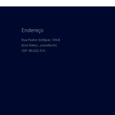
Endereço
Rua Pastor Schliper, 109-B
Bom Retiro, Joinville/SC.
CEP: 89.222-515.