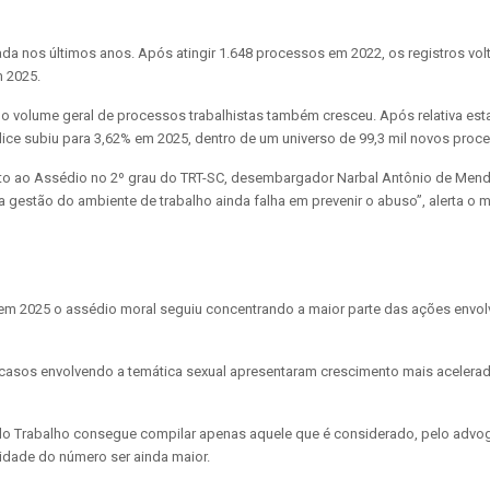
a nos últimos anos. Após atingir 1.648 processos em 2022, os registros vol
m 2025.
o volume geral de processos trabalhistas também cresceu. Após relativa es
ice subiu para 3,62% em 2025, dentro de um universo de 99,3 mil novos proce
o ao Assédio no 2º grau do TRT-SC, desembargador Narbal Antônio de Mendon
a gestão do ambiente de trabalho ainda falha em prevenir o abuso”, alerta o 
em 2025 o assédio moral seguiu concentrando a maior parte das ações envol
asos envolvendo a temática sexual apresentaram crescimento mais acelerad
ça do Trabalho consegue compilar apenas aquele que é considerado, pelo advo
lidade do número ser ainda maior.