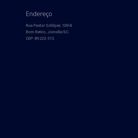
Endereço
Rua Pastor Schliper, 109-B
Bom Retiro, Joinville/SC.
CEP: 89.222-515.