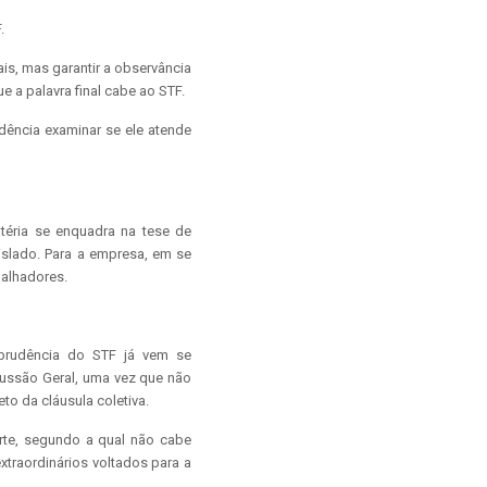
.
ais, mas garantir a observância
e a palavra final cabe ao STF.
idência examinar se ele atende
atéria se enquadra na tese de
islado. Para a empresa, em se
balhadores.
isprudência do STF já vem se
ussão Geral, uma vez que não
to da cláusula coletiva.
rte, segundo a qual não cabe
xtraordinários voltados para a