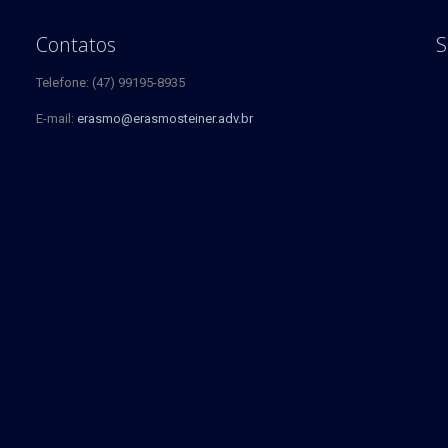
Contatos
S
Telefone: (47) 99195-8935
E-mail:
erasmo@erasmosteiner.adv.br