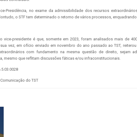
ice-Presidência, no exame da admissibilidade dos recursos extraordinári
 Contudo, o STF tem determinado o retorno de vários processos, enquadrando
o vice-presidente é que, somente em 2023, foram analisados mais de 400 
r sua vez, em ofício enviado em novembro do ano passado ao TST, reitero
 extraordinários com fundamento na mesma questão de direito, sejam a
ia, mesmo que reflitam discussões fáticas e/ou infraconstitucionais.
.5.03.0028
e Comunicação do TST