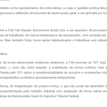
mitido como representativo da controvérsia, ou seja, a questão jurídica discut
ma para a definição de uma tese de repercussão geral, a ser aplicada por tod
ve a FCA Fiat Chrysler Automóveis Brasil Ltda. e um operador de processo
isse ter trabalhado em turnos ininterruptos de revezamento, com jornadas d
ira. Mas também fazia horas extras habitualmente e trabalhava aos sábad
etiva
de horas extras pelas instâncias anteriores, a FCA recorreu ao TST, mas s
giado, o caso não dizia respeito à invalidação da norma coletiva, mas
se fixada pelo STF sobre a constitucionalidade de acordos e convenções col
ue respeitados os direitos absolutamente indisponíveis.
a Turma, de interpretação da própria norma, o que não pode ser entendido
scaracterização pelo trabalho habitual com prestação de horas extras ao
abela de Repercussão Geral do Supremo Tribunal Federal.