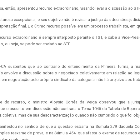
a, então, apresentou recurso extraordinário, visando levar a discussão ao STF
atureza excepcional, e seu objetivo não é revisar a justiça das decisões judici
erpretação final. É o último recurso possível em um processo trabalhista, em qu
curso extraordinário é sempre interposto perante o TST, e cabe à Vice-Pres
, ou seja, se pode ser enviado ao STF.
 FCA sustentou que, ao contrário do entendimento da Primeira Turma, a m
is envolve a discussão sobre o negociado coletivamente em relação ao leg
a em negociação pelo próprio sindicato da categoria, não há prejuízo aos tra
de do recurso, o ministro Aloysio Corrêa da Veiga observou que a jur
que o assunto em discussão não contraria o Tema 1046 da Tabela de Reperc
ma coletiva, mas de sua descaracterização quando não cumprido o que foi obje
manifestou no sentido de que a questão esbarra na Súmula 279 daquela Co
imples reexame de prova, e na Súmula 454, que afasta o exame de recursos e
ulas contratuais.