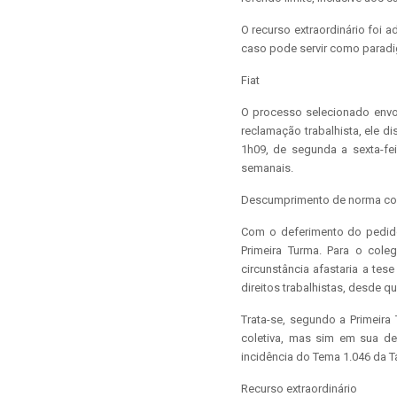
O recurso extraordinário foi ad
caso pode servir como paradig
Fiat
O processo selecionado envol
reclamação trabalhista, ele d
1h09, de segunda a sexta-fe
semanais.
Descumprimento de norma col
Com o deferimento do pedido 
Primeira Turma. Para o cole
circunstância afastaria a te
direitos trabalhistas, desde q
Trata-se, segundo a Primeir
coletiva, mas sim em sua de
incidência do Tema 1.046 da T
Recurso extraordinário