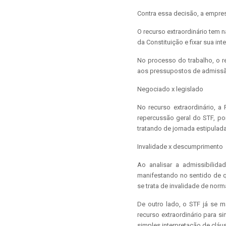
Contra essa decisão, a empres
O recurso extraordinário tem n
da Constituição e fixar sua int
No processo do trabalho, o re
aos pressupostos de admissão
Negociado x legislado
No recurso extraordinário, a
repercussão geral do STF, po
tratando de jornada estipulad
Invalidade x descumprimento
Ao analisar a admissibilida
manifestando no sentido de 
se trata de invalidade de nor
De outro lado, o STF já se 
recurso extraordinário para s
simples interpretação de cláus