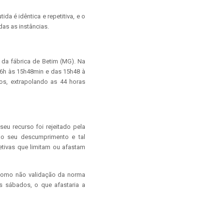
ida é idêntica e repetitiva, e o
as as instâncias.
 da fábrica de Betim (MG). Na
e 6h às 15h48min e das 15h48 à
os, extrapolando as 44 horas
eu recurso foi rejeitado pela
 ao seu descumprimento e tal
etivas que limitam ou afastam
 como não validação da norma
s sábados, o que afastaria a