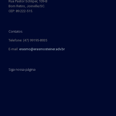
Rua Pastor Schliper, 109-B
Bom Retiro, Joinville/SC.
CEP: 89.222-515.
Contatos
Telefone: (47) 99195-8935
E-mail:
erasmo@erasmosteiner.adv.br
Siga nossa página