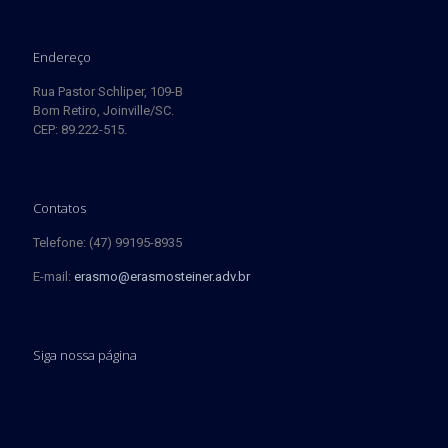
Endereço
Rua Pastor Schliper, 109-B
Bom Retiro, Joinville/SC.
CEP: 89.222-515.
Contatos
Telefone: (47) 99195-8935
E-mail:
erasmo@erasmosteiner.adv.br
Siga nossa página